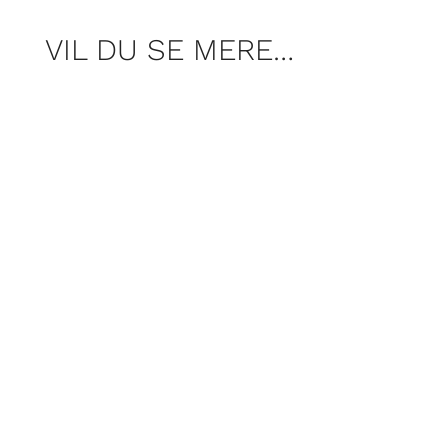
VIL DU SE MERE…
Per Rosenberg har været på
spøgelsesjagt med spøgelsesjægerne fra
gruppen Ghosthunting.dk. Mon de
møder den indemurede pige? Og tør Per
kalde på et spøgelse, som stadig siges
at hjemsøge middelalderborgen? Gør jer
klar til kuldegysninger.