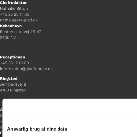
Chefredaktør
Nathalie Bitton
+45 26 25 17 65
nathalie@tv-glad.dk
København
Rentemestervej 45-47
2400 NV
Receptionen
+45 38 12 01 00
information@gladfonden.dk
Ringsted
Jernbanevej 8
4100 Ringsted
Afdelingschef
Sacha Lohmann Weiss
+45 40 27 91 11
sacha.lw@gladfonden.dk
Ansvarlig brug af dine data
Esbjerg