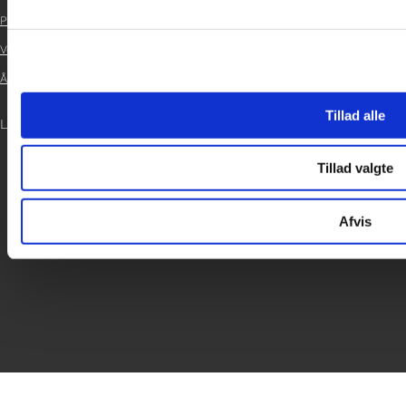

Persondatapolitik

Vedtægter

Årsrapport 2024

Tillad alle
LOG IND
Tillad valgte
Afvis