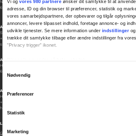
Vi og
vores 980 partnere
ønsker dit samtykke til at anvend
Norgesgade 1, 2. sal
6700 Esbjerg
adresse, ID og din browser til præferencer, statistik og marke
vores samarbejdspartnere, der opbevarer og tilgår oplysninge
annoncer, levere tilpasset indhold, foretage annonce- og in
Afdelingschef
udvikle tjenester. Se mere information under
indstillinger
og 
Sanne Hansen
trække dit samtykke tilbage eller ændre indstillinger fra vore
+45 23 69 19 35
sanne.h@gladfonden.dk
"Privacy trigger" ikonet.
Dine valg anvendes på hele websitet.
Aabenraa
H P Hanssens Gade 23, 2.
Samtykkevalg
6200 Aabenraa
Vi bruger cookies til at tilpasse vores indhold og annoncer, til 
Nødvendig
at analysere vores trafik. Vi deler også oplysninger om din
inden for sociale medier, annonceringspartnere og analysepa
Afdelingschef
Præferencer
data med andre oplysninger, du har givet dem, eller som de ha
Helene Teichert
+45 29 37 32 41
helene.t@gladfonden.dk
Statistik
Links
Marketing
Glad Fonden