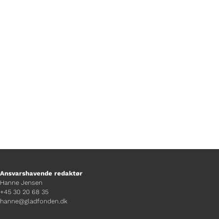
aircondition i en veteranbus, og hvem
reparerer den, hvis hjulet falder af? Kim
er helt sikker, en chaufførkasket
hjælper, hvis man er bange for
tordenvejr.
Ansvarshavende redaktør
Hanne Jensen
+45 30 20 68 35
hanne@gladfonden.dk