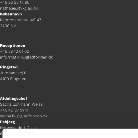
+45 26 25 17 65
nathalie@tv-glad.dk
København
Rentemestervej 45-47
2400 NV
Receptionen
+45 38 12 01 00
information@gladfonden.dk
Ringsted
Jernbanevej 8
4100 Ringsted
Afdelingschef
Sacha Lohmann Weiss
+45 40 27 91 11
sacha.lw@gladfonden.dk
Esbjerg
Norgesgade 1, 2. sal
6700 Esbjerg