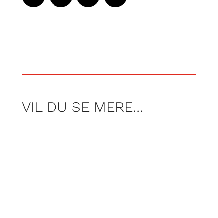
VIL DU SE MERE…
Segas blå maskot fylder 35. Vi fejrer
Sonic ved at puste støvet af hans første
spil fra 1991 og smide det i maskinen.