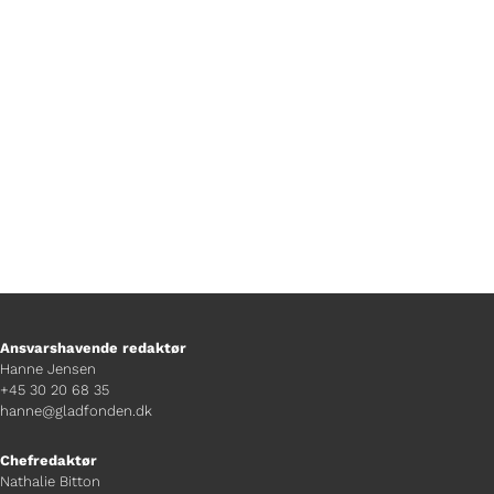
Af David Køhn Frantsen Foto af Matias
Olsen Goddag! Jeg hedder David og er
Rævefyrste på TV Glad....
Ansvarshavende redaktør
Hanne Jensen
+45 30 20 68 35
hanne@gladfonden.dk
Chefredaktør
Nathalie Bitton