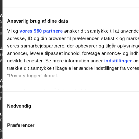
Afdelingschef
Ansvarlig brug af dine data
Sanne Hansen
+45 23 69 19 35
Vi og
vores 980 partnere
ønsker dit samtykke til at anvend
sanne.h@gladfonden.dk
adresse, ID og din browser til præferencer, statistik og marke
vores samarbejdspartnere, der opbevarer og tilgår oplysninge
Aabenraa
annoncer, levere tilpasset indhold, foretage annonce- og in
H P Hanssens Gade 23, 2.
udvikle tjenester. Se mere information under
indstillinger
og 
6200 Aabenraa
trække dit samtykke tilbage eller ændre indstillinger fra vore
"Privacy trigger" ikonet.
Afdelingschef
Helene Teichert
Dine valg anvendes på hele websitet.
+45 29 37 32 41
helene.t@gladfonden.dk
Samtykkevalg
Vi bruger cookies til at tilpasse vores indhold og annoncer, til 
Nødvendig
at analysere vores trafik. Vi deler også oplysninger om din
Links

inden for sociale medier, annonceringspartnere og analysepa
Persondatapolitik
Præferencer
data med andre oplysninger, du har givet dem, eller som de ha
Vedtægter
