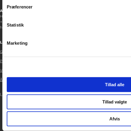
inden for sociale medier, annonceringspartnere og analysepa
Præferencer
data med andre oplysninger, du har givet dem, eller som de ha
Afdelingschef
Helene Teichert
+45 29 37 32 41
Statistik
helene.t@gladfonden.dk
Links
Marketing
Glad Fonden

Persondatapolitik

Vedtægter

Årsrapport 2024
Tillad alle

LOG IND
Tillad valgte
Afvis