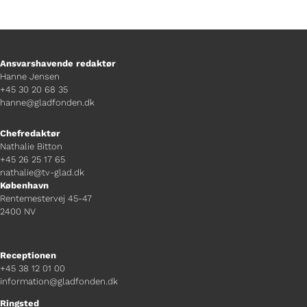
Ansvarshavende redaktør
Hanne Jensen
+45 30 20 68 35
hanne@gladfonden.dk
Chefredaktør
Nathalie Bitton
+45 26 25 17 65
nathalie@tv-glad.dk
København
Rentemestervej 45-47
2400 NV
Receptionen
+45 38 12 01 00
information@gladfonden.dk
Ringsted