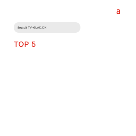
TOP 5
Der findes mange Mario-spil, men det er
ikke dem alle, der er lige kendte. Her får
du en guide til de undervurderede
Mario-spil, der fortjener at få lidt mere
kærlighed!