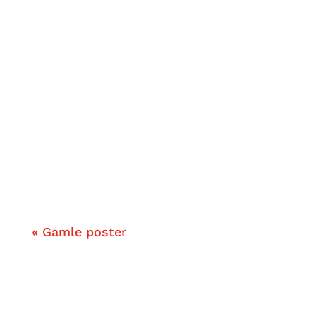
sikkert elske disse fem fede finishers
fra Mortal Kombat!
Hvis du mangler idéer til spil, du kan
tage med på farten, får du fem gode
idéer lige her. Glads Dennis Kristiansen
guider til sine yndlings mobilspil.
« Gamle poster