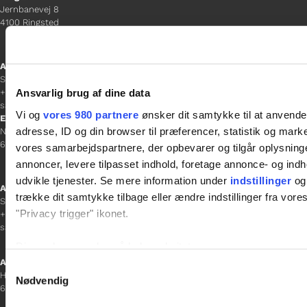
Jernbanevej 8
4100 Ringsted
Afdelingschef
Sacha Lohmann Weiss
Ansvarlig brug af dine data
+45 40 27 91 11
sacha.lw@gladfonden.dk
Vi og
vores 980 partnere
ønsker dit samtykke til at anvend
Esbjerg
adresse, ID og din browser til præferencer, statistik og marke
Norgesgade 1, 2. sal
6700 Esbjerg
vores samarbejdspartnere, der opbevarer og tilgår oplysninge
annoncer, levere tilpasset indhold, foretage annonce- og in
udvikle tjenester. Se mere information under
indstillinger
og 
Afdelingschef
trække dit samtykke tilbage eller ændre indstillinger fra vore
Sanne Hansen
"Privacy trigger" ikonet.
+45 23 69 19 35
sanne.h@gladfonden.dk
Dine valg anvendes på hele websitet.
Aabenraa
Samtykkevalg
H P Hanssens Gade 23, 2.
Vi bruger cookies til at tilpasse vores indhold og annoncer, til 
Nødvendig
6200 Aabenraa
at analysere vores trafik. Vi deler også oplysninger om din