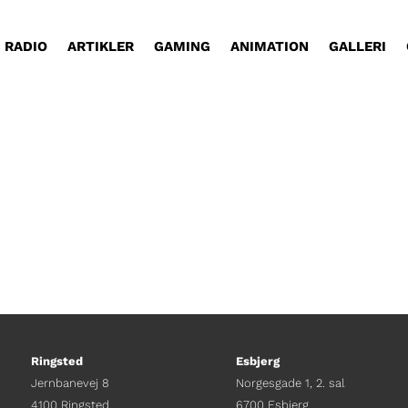
RADIO
ARTIKLER
GAMING
ANIMATION
GALLERI
Ringsted
Esbjerg
Jernbanevej 8
Norgesgade 1, 2. sal
4100 Ringsted
6700 Esbjerg