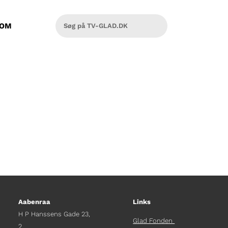
OM
Aabenraa
Links
H P Hanssens Gade 23,
Glad Fonden
2.