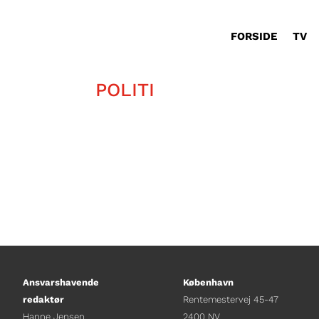
FORSIDE
TV
POLITI
Ansvarshavende
København
redaktør
Rentemestervej 45-47
Hanne Jensen
2400 NV