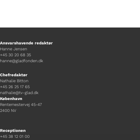
Ansvarshavende redaktør
Hanne Jensen
+45 30 20 68 35
hanne@gladfonden.dk
Chefredaktør
Nathalie Bitton
+45 26 25 17 65
nathalie@tv-glad.dk
København
Rentemestervej 45-47
2400 NV
Receptionen
+45 38 12 01 00