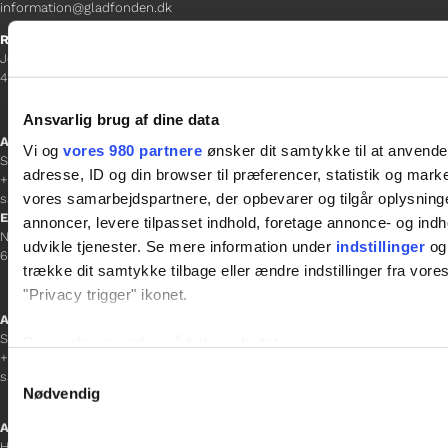
information@gladfonden.dk
Ringsted
Jernbanevej 8
4100 Ringsted
Ansvarlig brug af dine data
Afdelingschef
Vi og
vores 980 partnere
ønsker dit samtykke til at anvend
Sacha Lohmann Weiss
adresse, ID og din browser til præferencer, statistik og marke
+45 40 27 91 11
vores samarbejdspartnere, der opbevarer og tilgår oplysninge
sacha.lw@gladfonden.dk
Esbjerg
annoncer, levere tilpasset indhold, foretage annonce- og in
Norgesgade 1, 2. sal
udvikle tjenester. Se mere information under
indstillinger
og 
6700 Esbjerg
trække dit samtykke tilbage eller ændre indstillinger fra vore
"Privacy trigger" ikonet.
Afdelingschef
Sanne Hansen
Dine valg anvendes på hele websitet.
+45 23 69 19 35
Samtykkevalg
sanne.h@gladfonden.dk
Vi bruger cookies til at tilpasse vores indhold og annoncer, til 
Nødvendig
at analysere vores trafik. Vi deler også oplysninger om din
Aabenraa
inden for sociale medier, annonceringspartnere og analysepa
H P Hanssens Gade 23, 2.