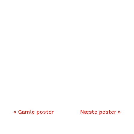
mennesker kan være.
Rasmus Nielsen har skrevet et
afskedsbrev, til den dag han skal
begraves. Læs brevet, der rummer
taknemmelighed og tanker om et levet
liv med med- og modgang.
« Gamle poster
Næste poster »