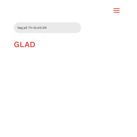
GLAD
Ikke alle elsker sommerferie. Det
gælder flere af Magnus Schultz
Pedersens kolleger på Glad. I en artikel
deler de deres forhold til sommerferien,
og hvad de får tiden til at gå med.