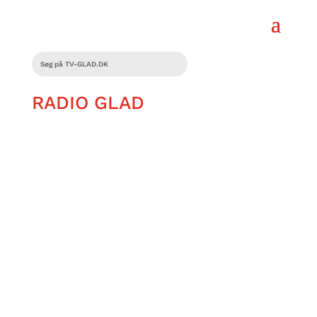
RADIO GLAD
Tobias Qwist udforsker parasporten i
Danmark. I denne episode besøger han
Boldklubben Røde Stjerne for at mærke
fællesskabet helt tæt på.