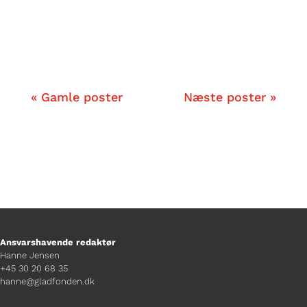
kaster sig over det store spørgsmål:
Hvilke tre moderne anime-serier
fortjener titlen som den nye BIG 3?
« Gamle poster
Næste poster »
Ansvarshavende redaktør
Hanne Jensen
+45 30 20 68 35
hanne@gladfonden.dk