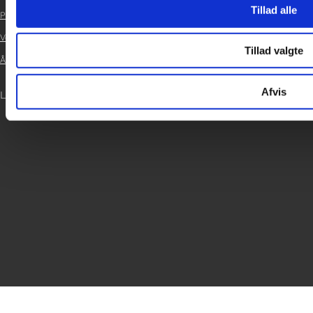

Tillad alle
Persondatapolitik

Vedtægter

Tillad valgte
Årsrapport 2024

Afvis
LOG IND