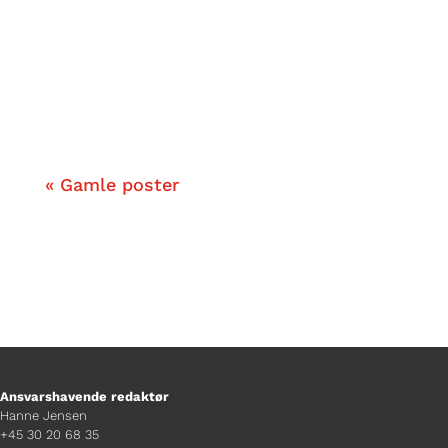
upcoming punkband bestående af 3
kvinder fra Nordsjælland – og en enkelt
fra vestegnen, der ikke har følt af de har
passet ind i de miljøer, de er vokset op
i.
« Gamle poster
Ansvarshavende redaktør
Hanne Jensen
+45 30 20 68 35