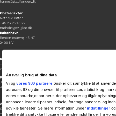
hanne@gladfonden.dk
Chefredaktør
Nathalie Bitton
+45 26 25 17 65
nathalie@tv-glad.dk
København
Rentemestervej 45-47
2400 NV
Receptionen
+45 38 12 01 00
information@gladfonden.dk
Ansvarlig brug af dine data
Ringsted
Jernbanevej 8
Vi og
vores 980 partnere
ønsker dit samtykke til at anvend
4100 Ringsted
adresse, ID og din browser til præferencer, statistik og marke
vores samarbejdspartnere, der opbevarer og tilgår oplysninge
annoncer, levere tilpasset indhold, foretage annonce- og in
Afdelingschef
udvikle tjenester. Se mere information under
indstillinger
og 
Sacha Lohmann Weiss
+45 40 27 91 11
trække dit samtykke tilbage eller ændre indstillinger fra vore