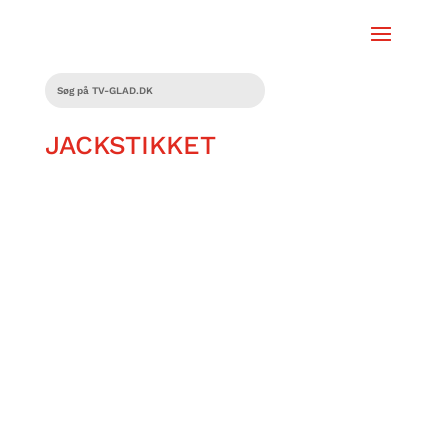
JACKSTIKKET
Traditionen tro tænder Sylvester Bjarnø
et lille opvarmningsbål, sammen med
festivaldirektør, Jeppe Nissen, og får
varmet godt op for årets Copenhell. Der
skal snakkes program, aflysninger,
anbefalinger -også fra fans, et forslag til