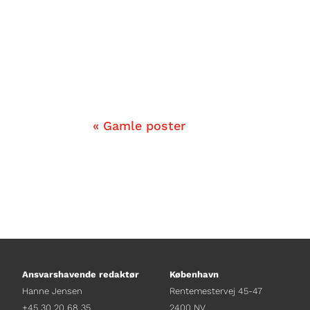
Af Jonas Colditz
« Gamle poster
Ansvarshavende redaktør
København
Hanne Jensen
Rentemestervej 45-47
+45 30 20 68 35
2400 NV