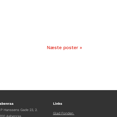
Næste poster »
abenraa
Links
 P Hanssens Gade 23, 2.
Glad Fonden
200 Aabenraa