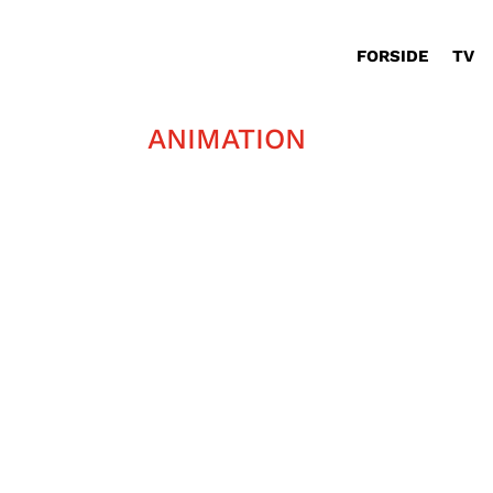
FORSIDE
TV
ANIMATION
10.marts er det Mario-dag.
Mario har udviklet sig en del i de 4
Af Mads Bille Walsøe