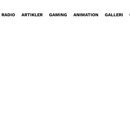
RADIO
ARTIKLER
GAMING
ANIMATION
GALLERI
1 år, vi har kendt ham.