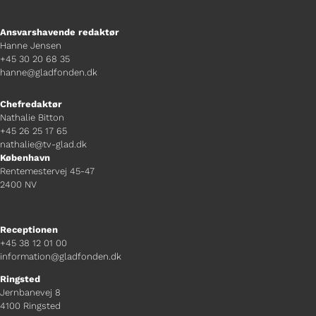
Ansvarshavende redaktør
Hanne Jensen
+45 30 20 68 35
hanne@gladfonden.dk
Chefredaktør
Nathalie Bitton
+45 26 25 17 65
nathalie@tv-glad.dk
København
Rentemestervej 45-47
2400 NV
Receptionen
+45 38 12 01 00
information@gladfonden.dk
Ringsted
Jernbanevej 8
4100 Ringsted