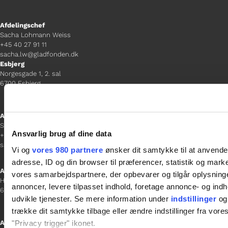
Afdelingschef
Sacha Lohmann Weiss
+45 40 27 91 11
sacha.lw@gladfonden.dk
Esbjerg
Norgesgade 1, 2. sal
6700 Esbjerg
Afdelingschef
Sanne Hansen
Ansvarlig brug af dine data
+45 23 69 19 35
sanne.h@gladfonden.dk
Vi og
vores 980 partnere
ønsker dit samtykke til at anvend
adresse, ID og din browser til præferencer, statistik og marke
Aabenraa
vores samarbejdspartnere, der opbevarer og tilgår oplysninge
H P Hanssens Gade 23, 2.
annoncer, levere tilpasset indhold, foretage annonce- og in
6200 Aabenraa
udvikle tjenester. Se mere information under
indstillinger
og 
trække dit samtykke tilbage eller ændre indstillinger fra vore
"Privacy trigger" ikonet.
Afdelingschef