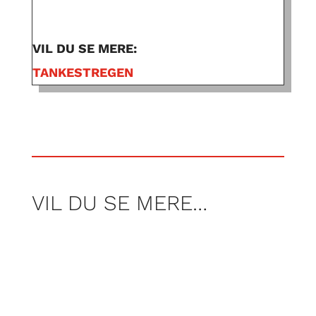
VIL DU SE MERE:
TANKESTREGEN
VIL DU SE MERE…
Af Nicolai Høyer Søjbjerg, Frederik Tei og